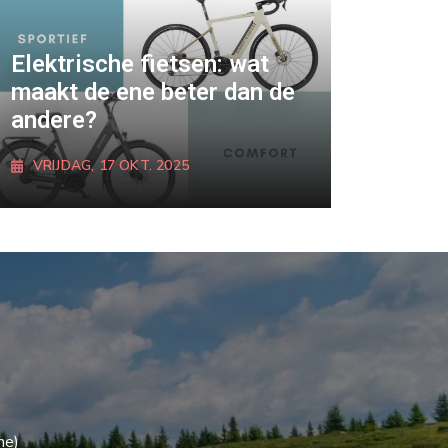
Elektrische fietsen: wat
maakt de ene beter dan de
andere?
VRIJDAG, 17 OKT. 2025
ONTDEK MEER
he)