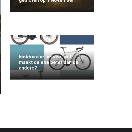
gesloten op 1 November
Elektrische fietsen: wat
maakt de ene beter dan de
andere?