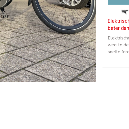
Elektrisc
beter da
Elektrisch
weg te den
snelle fo