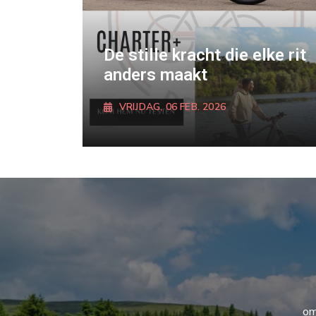
De stille kracht die elke rit
anders maakt
VRIJDAG, 06 FEB. 2026
ONTDEK MEER
om