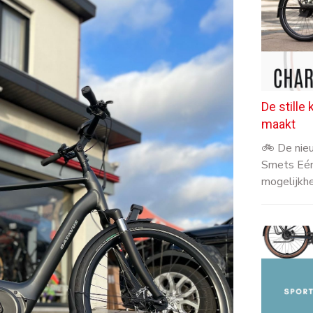
De stille 
maakt
🚲 De nieu
Smets Eén
mogelijkhe