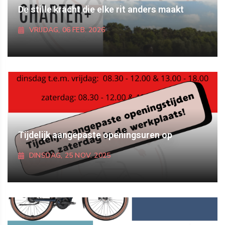
De stille kracht die elke rit anders maakt
VRIJDAG, 06 FEB. 2026
ONTDEK MEER
Tijdelijk aangepaste openingsuren op
DINSDAG, 25 NOV. 2025
ONTDEK MEER