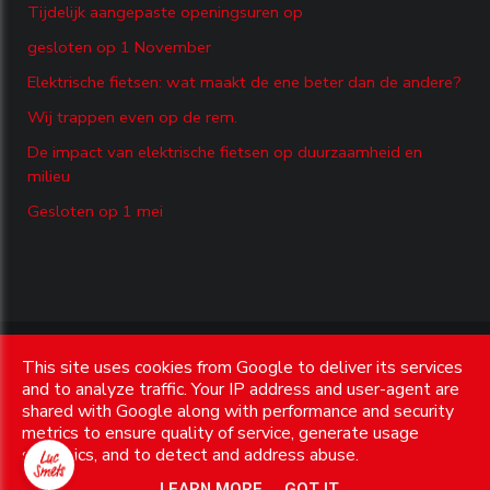
Tijdelijk aangepaste openingsuren op
gesloten op 1 November
Elektrische fietsen: wat maakt de ene beter dan de andere?
Wij trappen even op de rem.
De impact van elektrische fietsen op duurzaamheid en
milieu
Gesloten op 1 mei
Copyright © 2026 Fietsen Smets. All rights reserved. |
Privacy
This site uses cookies from Google to deliver its services
& Cookies
|
UP-TO-DATE WebDesign
and to analyze traffic. Your IP address and user-agent are
shared with Google along with performance and security
metrics to ensure quality of service, generate usage
statistics, and to detect and address abuse.
LEARN MORE
GOT IT